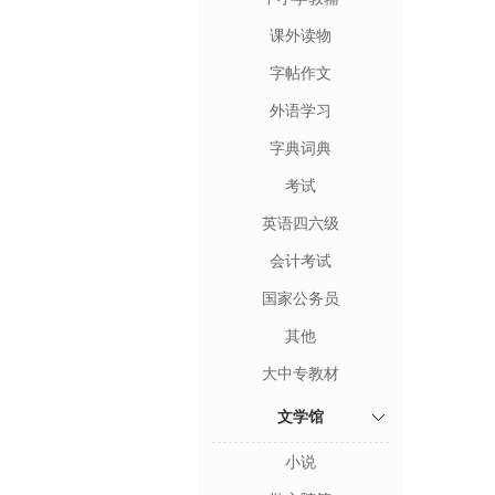
课外读物
字帖作文
外语学习
字典词典
考试
英语四六级
会计考试
国家公务员
其他
大中专教材
文学馆
小说