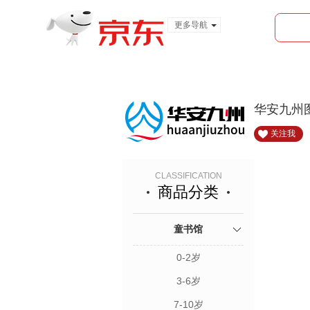
更多导航
服装城
食品
金融
华安九州
关注我
CLASSIFICATION
商品分类
童书馆
0-2岁
3-6岁
7-10岁