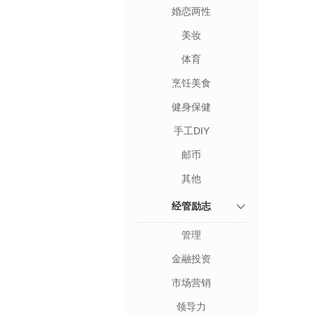
婚恋两性
美妆
体育
烹饪美食
健身保健
手工DIY
邮币
其他
经管励志
管理
金融投资
市场营销
领导力