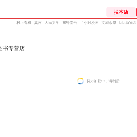
村上春树
莫言
人民文学
东野圭吾
半小时漫画
文城余华
bibi动物园
图书专营店
努力加载中，请稍后...