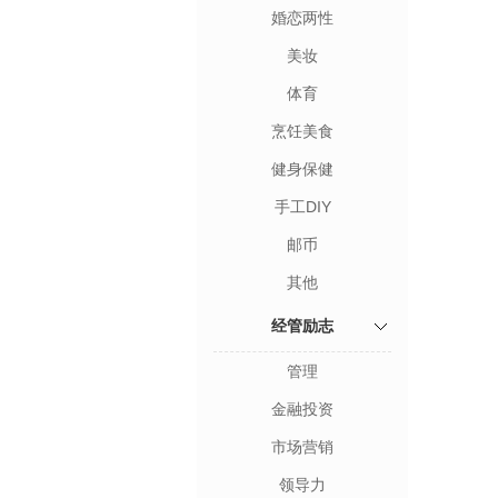
婚恋两性
美妆
体育
烹饪美食
健身保健
手工DIY
邮币
其他
经管励志
管理
金融投资
市场营销
领导力