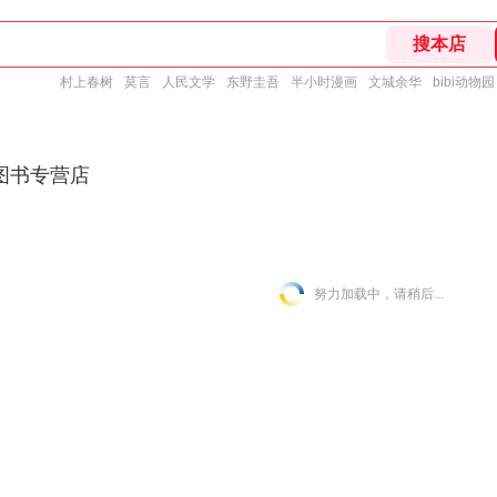
村上春树
莫言
人民文学
东野圭吾
半小时漫画
文城余华
bibi动物园
图书专营店
努力加载中，请稍后...