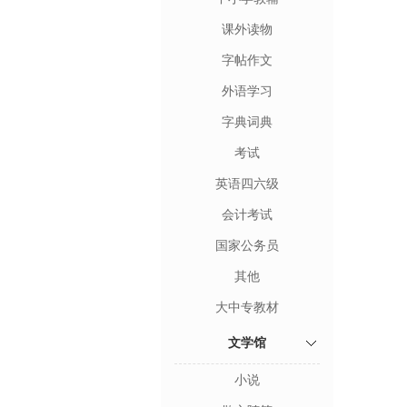
课外读物
字帖作文
外语学习
字典词典
考试
英语四六级
会计考试
国家公务员
其他
大中专教材
文学馆
小说