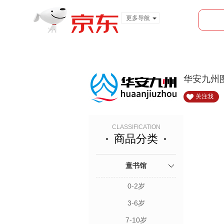
更多导航
服装城
食品
金融
华安九州
关注我
CLASSIFICATION
商品分类
童书馆
0-2岁
3-6岁
7-10岁